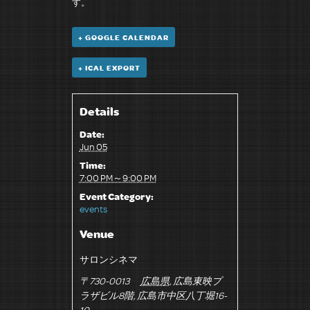
す。
+ GOOGLE CALENDAR
+ ICAL EXPORT
Details
Date:
Jun 05
Time:
7:00 PM～9:00 PM
Event Category:
events
Venue
サロンシネマ
〒730-0013
広島県
,
広島東映プ
ラザビル8階
,
広島市中区八丁堀16-
10