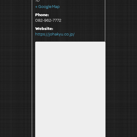
+ Google Map
Phone:
082-962-7772
Website:
https://johakyu.co.jp/