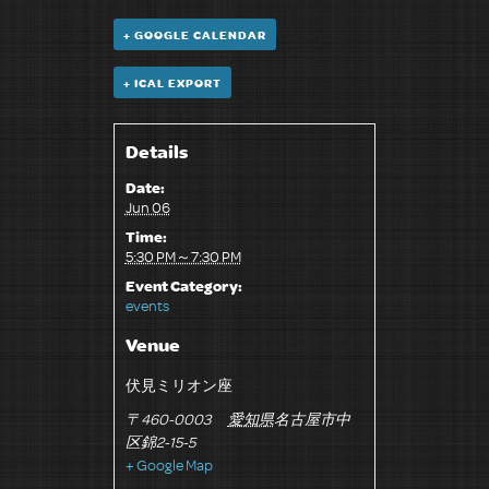
+ GOOGLE CALENDAR
+ ICAL EXPORT
Details
Date:
Jun 06
Time:
5:30 PM～7:30 PM
Event Category:
events
Venue
伏見ミリオン座
〒460-0003
愛知県
名古屋市中
区錦2-15-5
+ Google Map