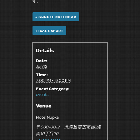
す。
+ GOOGLE CALENDAR
+ ICAL EXPORT
Details
Date:
Jun 12
Time:
7:00 PM～9:00 PM
Event Category:
events
Venue
Hotel Nupka
〒080-0012
北海道
帯広市西2条
南10丁目20
+ Google Map