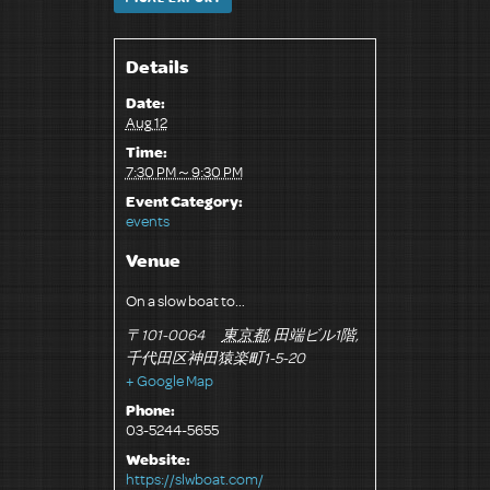
Details
Date:
Aug 12
Time:
7:30 PM～9:30 PM
Event Category:
events
Venue
On a slow boat to…
〒101-0064
東京都
,
田端ビル1階
,
千代田区神田猿楽町1-5-20
+ Google Map
Phone:
03-5244-5655
Website:
https://slwboat.com/