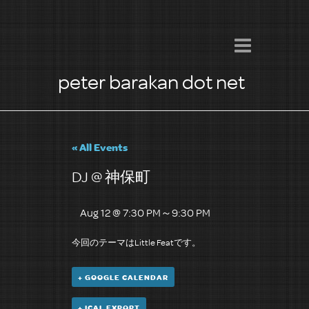
peter barakan dot net
« All Events
DJ @ 神保町
Aug 12 @ 7:30 PM
～
9:30 PM
今回のテーマはLittle Featです。
+ GOOGLE CALENDAR
+ ICAL EXPORT