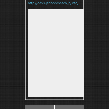
http://oasis-jahnodebeach.jp/info/