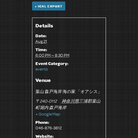
+ ICAL EXPORT
Details
Date:
Aug 21
Time:
6:00 PM～8:30 PM
Event Category:
events
Venue
葉山 森戸海岸 海の家 「オアシス」
〒240-0112
神奈川県
三浦郡葉山
町堀内 森戸海岸
+ Google Map
Phone:
046‐876-3812
Website: