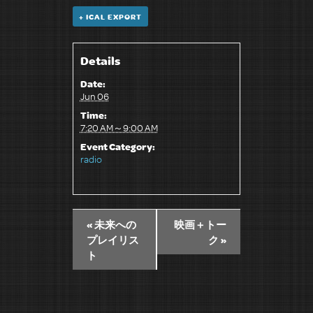
+ ICAL EXPORT
Details
Date:
Jun 06
Time:
7:20 AM～9:00 AM
Event Category:
radio
«
未来への
映画＋トー
プレイリス
ク
»
ト