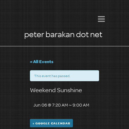
peter barakan dot net
« All Events
This event has passed.
Weekend Sunshine
Jun 06 @ 7:20 AM
～
9:00 AM
+ GOOGLE CALENDAR