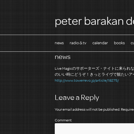
peter barakan d
news
radio & tv
calendar
books
c
news
Live Magicのサポーターズ・ナイト
のいい時にどうぞ！きっとライヴで観たいア
http://www.towerrevo.jp/article/18275/
Leave a Reply
Your email address will not be published.
Required
Comment